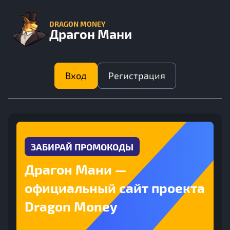
Моби
DRAGON MONEY
меню
Драгон Мани
Вход
Регистрация
ЗАБИРАЙ ПРОМОКОДЫ
Драгон Мани —
а
официальный сайт проекта
Dragon Money