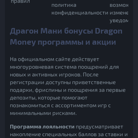
правил
политика
возможны
конфиденциальности
изменения
уведомле
Драгон Мани бонусы Dragon
Money программы и акции
На официальном сайте действует
многоуровневая система поощрений для
новых и активных игроков. После
регистрации доступны приветственные
подарки, фриспины и поощрения за первые
депозиты, которые помогают
познакомиться с ассортиментом игр с
минимальными рисками.
Программа лояльности
предусматривает
накопление специальных баллов за ставки и