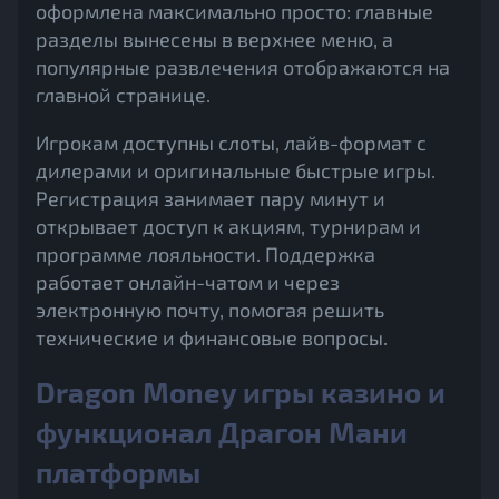
оформлена максимально просто: главные
разделы вынесены в верхнее меню, а
популярные развлечения отображаются на
главной странице.
Игрокам доступны слоты, лайв-формат с
дилерами и оригинальные быстрые игры.
Регистрация занимает пару минут и
открывает доступ к акциям, турнирам и
программе лояльности. Поддержка
работает онлайн-чатом и через
электронную почту, помогая решить
технические и финансовые вопросы.
Dragon Money игры казино и
функционал Драгон Мани
платформы