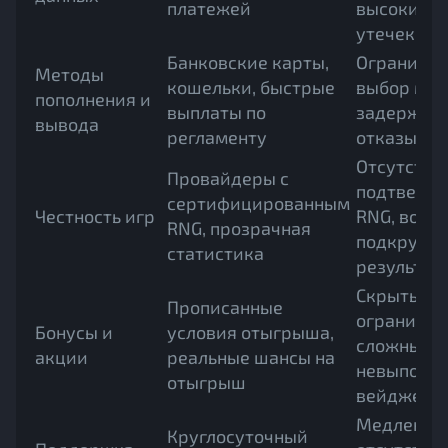
платежей
высокий р
утечек
Банковские карты,
Ограниче
Методы
кошельки, быстрые
выбор мет
пополнения и
выплаты по
задержки 
вывода
регламенту
отказы в 
Отсутстви
Провайдеры с
подтверж
сертифицированным
Честность игр
RNG, возм
RNG, прозрачная
подкрутка
статистика
результат
Скрытые
Прописанные
ограничен
Бонусы и
условия отыгрыша,
сложный 
акции
реальные шансы на
невыполн
отыгрыш
вейджер
Медленна
Круглосуточный