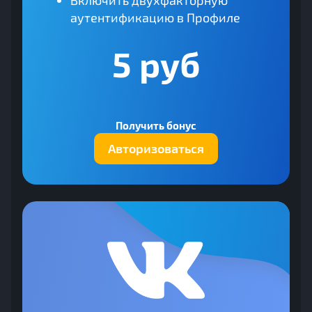
аутентификацию в Профиле
5 руб
Получить бонус
Авторизоваться