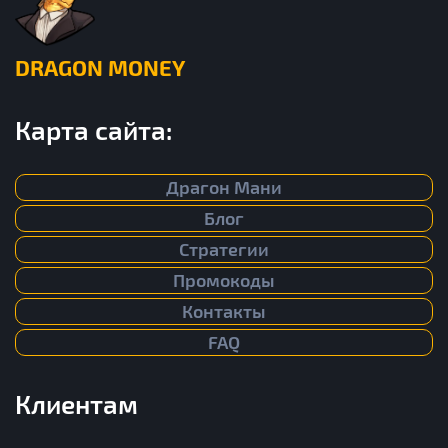
DRAGON MONEY
Карта сайта:
Драгон Мани
Блог
Стратегии
Промокоды
Контакты
FAQ
Клиентам