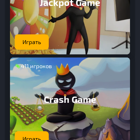
Jackpot Game
Играть
411 игроков
Crash Game
Играть