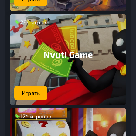
284 игрока
Nvuti Game
Играть
124 игроков