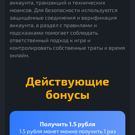
аккаунта, транзакций и технических
нюансов. Для безопасности используются
защищённые соединения и верификация
аккаунта, а раздел с правилами и
подсказками помогает соблюдать
ответственный подход к игре и
контролировать собственные траты и время
онлайн.
Действующие
бонусы
Получить 1.5 рубля
1.5 рубля монет можно получить 1 раз