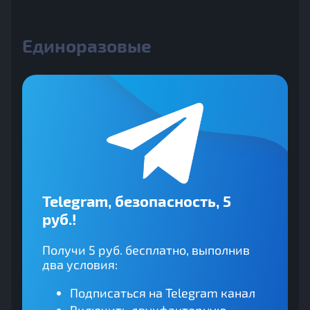
Единоразовые
Telegram, безопасность, 5
руб.!
Получи 5 руб. бесплатно, выполнив
два условия:
Подписаться на Telegram канал
Включить двухфакторную